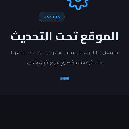
جارٍ العمل
الموقع تحت التحديث
نشتغل حالياً على تحسينات وتطويرات جديدة. راجعونا
بعد فترة قصيرة — رح نرجع أقوى وأحلى.